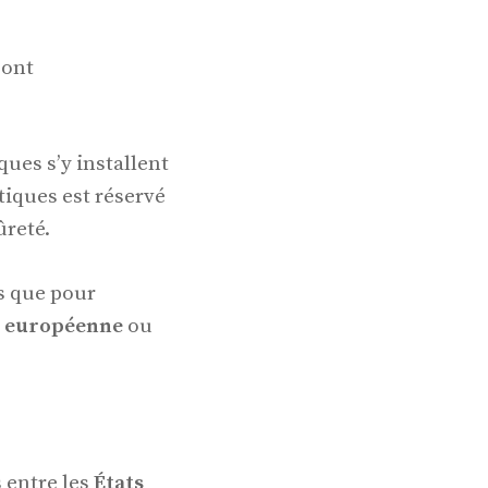
sont
es s’y installent
tiques est réservé
ûreté.
es que pour
on européenne
ou
s entre les
États