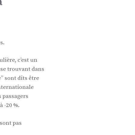
a
rs.
lière, c’est un
 se trouvant dans
 sont dits être
nternationale
s passagers
à -20 %.
 sont pas