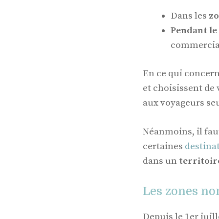
Dans les
zo
Pendant le 
commercia
En ce qui concern
et choisissent de 
aux voyageurs seu
Néanmoins, il fau
certaines
destina
dans un
territoi
Les zones no
Depuis le 1er juil