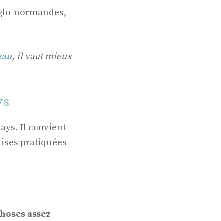
anglo-normandes,
eau
, il vaut mieux
ys
ays. Il convient
hises pratiquées
choses assez