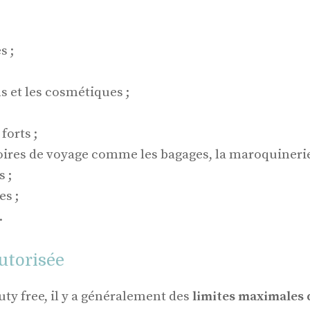
s ;
;
s et les cosmétiques ;
 forts ;
ires de voyage comme les bagages, la maroquinerie,
s ;
s ;
.
utorisée
uty free, il y a généralement des
limites maximales 