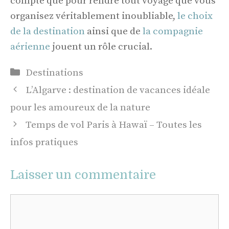
compte que pour rendre tout voyage que vous
organisez véritablement inoubliable,
le choix
de la destination
ainsi que de
la compagnie
aérienne
jouent un rôle crucial.
Catégories
Destinations
L’Algarve : destination de vacances idéale
pour les amoureux de la nature
Temps de vol Paris à Hawaï – Toutes les
infos pratiques
Laisser un commentaire
Commentaire